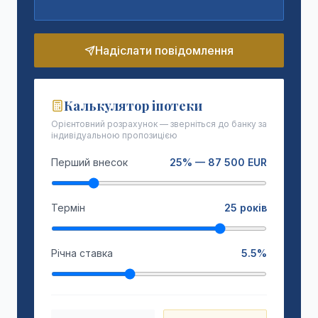
Надіслати повідомлення
Калькулятор іпотеки
Орієнтовний розрахунок — зверніться до банку за
індивідуальною пропозицією
Перший внесок
25
% —
87 500
EUR
Термін
25
років
Річна ставка
5.5
%