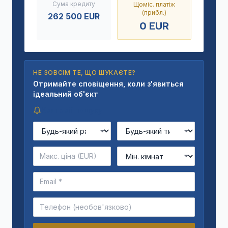
Сума кредиту
Щоміс. платіж
(прибл.)
262 500
EUR
0
EUR
НЕ ЗОВСІМ ТЕ, ЩО ШУКАЄТЕ?
Отримайте сповіщення, коли з'явиться
ідеальний об'єкт
Критерії пошуку