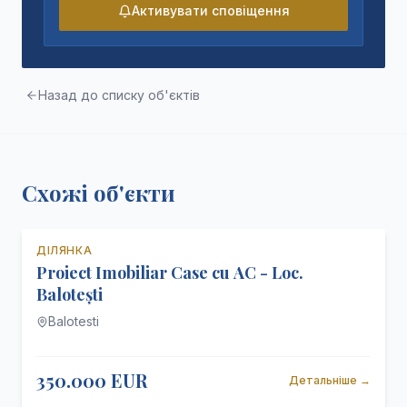
Активувати сповіщення
Назад до списку об'єктів
Схожі об'єкти
ДІЛЯНКА
Ексклюзив
Продаж
Proiect Imobiliar Case cu AC - Loc.
Комісія 0%
Balotești
Balotesti
350.000 EUR
Детальніше
→