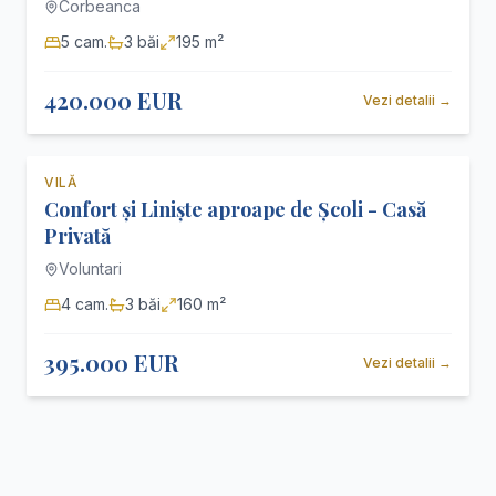
Corbeanca
5
cam.
3
băi
195 m²
420.000 EUR
Vezi detalii
→
VILĂ
Exclusiv
De vânzare
Confort și Liniște aproape de Școli - Casă
Privată
Voluntari
4
cam.
3
băi
160 m²
395.000 EUR
Vezi detalii
→