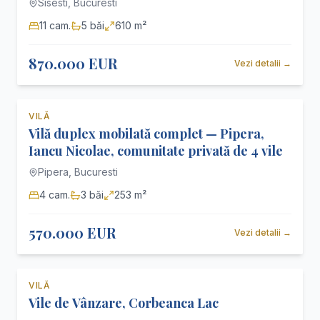
Sisesti,
Bucuresti
11
cam.
5
băi
610 m²
870.000 EUR
Vezi detalii
→
VILĂ
Exclusiv
De vânzare
Vilă duplex mobilată complet — Pipera,
0% comision
Iancu Nicolae, comunitate privată de 4 vile
Recomandat
Pipera,
Bucuresti
4
cam.
3
băi
253 m²
570.000 EUR
Vezi detalii
→
VILĂ
De vânzare
Vile de Vânzare, Corbeanca Lac