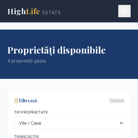
High
Life
ESTATE
Proprietăți disponibile
4 proprietăți găsite
Filtrează
Reset
TIP PROPRIETATE
TRANZACȚIE