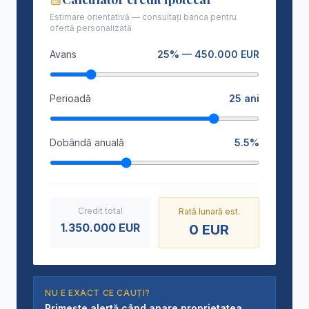
Estimare orientativă — consultați banca pentru
ofertă personalizată
Avans
25
% —
450.000
EUR
Perioadă
25
ani
Dobândă anuală
5.5
%
Credit total
Rată lunară est.
1.350.000
EUR
0
EUR
NU E EXACT CE CAUȚI?
Primește alertă când apare proprietatea