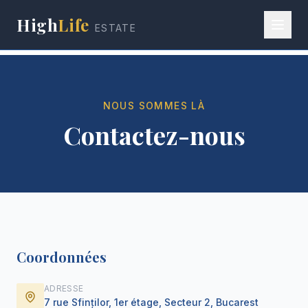
High
Life
ESTATE
NOUS SOMMES LÀ
Contactez-nous
Coordonnées
ADRESSE
7 rue Sfinților, 1er étage, Secteur 2, Bucarest