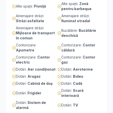
Alte spații
:
Zonă
Alte spații
:
Pivniță
pentru barbeque
Amenajare străzi
:
Amenajare străzi
:
Străzi asfaltate
Iluminat stradal
Amenajare străzi
:
Bucătărie
:
Bucătărie
Mijloace de transport
deschisă
în comun
Contorizare
:
Contorizare
:
Contor
Apometre
căldură
Contorizare
:
Contor
Contorizare
:
Contor
electric
gaz
Dotări
:
Aer condiționat
Dotări
:
Aeroterme
Dotări
:
Aragaz
Dotări
:
Bideu
Dotări
:
Cabină de duș
Dotări
:
Cadă
Dotări
:
Scară
Dotări
:
Frigider
interioară
Dotări
:
Sistem de
Dotări
:
TV
alarmă