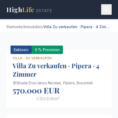
High
Life
ESTATE
Startseite
/
Immobilien
/
Villa Zu verkaufen · Pipera · 4 Zimmer
+
34
Exklusiv
0 % Provision
VILLA
·
ZU VERKAUFEN
Villa Zu verkaufen · Pipera · 4
Zimmer
Strada Erou Iancu Nicolae,
Pipera,
Bucuresti
570.000 EUR
2.253 EUR
/m²