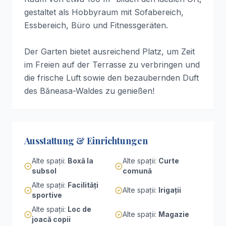
gestaltet als Hobbyraum mit Sofabereich,
Essbereich, Büro und Fitnessgeräten.
Der Garten bietet ausreichend Platz, um Zeit
im Freien auf der Terrasse zu verbringen und
die frische Luft sowie den bezaubernden Duft
des Băneasa-Waldes zu genießen!
Ausstattung & Einrichtungen
Alte spații
:
Boxă la
Alte spații
:
Curte
subsol
comună
Alte spații
:
Facilități
Alte spații
:
Irigații
sportive
Alte spații
:
Loc de
Alte spații
:
Magazie
joacă copii