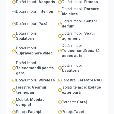
Dotări imobil
:
Acoperiș
Dotări imobil
:
Fitness
Dotări imobil
:
Parcare
Dotări imobil
:
Interfon
biciclete
Dotări imobil
:
Senzor
Dotări imobil
:
Pază
de fum
Dotări imobil
:
Dotări imobil
:
Spații
Spălătorie
agrement
Dotări imobil
:
Dotări imobil
:
Telecomandă poartă
Supraveghere video
acces auto
Dotări imobil
:
Dotări imobil
:
Telecomandă poartă
Uscătorie
garaj
Dotări imobil
:
Wireless
Ferestre
:
Ferestre PVC
Ferestre
:
Geamuri
Izolații termice
:
Izolație
termopan
exterioară
Mobilat
:
Mobilat
Parcare
:
Garaj
complet
Pereți
:
Faianță
Pereți
:
Tapet