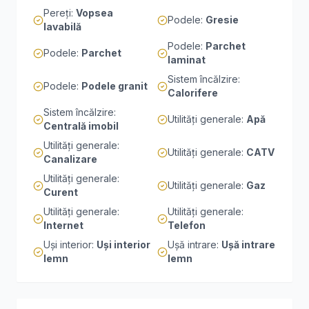
Pereți
:
Vopsea
Podele
:
Gresie
lavabilă
Podele
:
Parchet
Podele
:
Parchet
laminat
Sistem încălzire
:
Podele
:
Podele granit
Calorifere
Sistem încălzire
:
Utilități generale
:
Apă
Centrală imobil
Utilități generale
:
Utilități generale
:
CATV
Canalizare
Utilități generale
:
Utilități generale
:
Gaz
Curent
Utilități generale
:
Utilități generale
:
Internet
Telefon
Uși interior
:
Uși interior
Ușă intrare
:
Ușă intrare
lemn
lemn