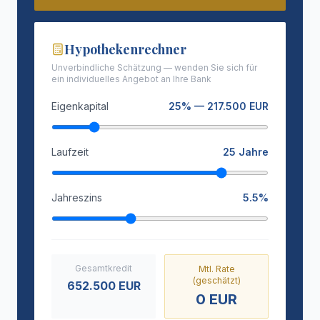
Hypothekenrechner
Unverbindliche Schätzung — wenden Sie sich für
ein individuelles Angebot an Ihre Bank
Eigenkapital
25
% —
217.500
EUR
Laufzeit
25
Jahre
Jahreszins
5.5
%
Gesamtkredit
Mtl. Rate
(geschätzt)
652.500
EUR
0
EUR