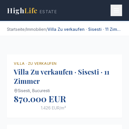
High
Life
ESTATE
Startseite
/
Immobilien
/
Villa Zu verkaufen · Sisesti · 11 Zimmer
+
3
VILLA
·
ZU VERKAUFEN
Villa Zu verkaufen · Sisesti · 11
Zimmer
Sisesti,
Bucuresti
870.000 EUR
1.426 EUR
/m²