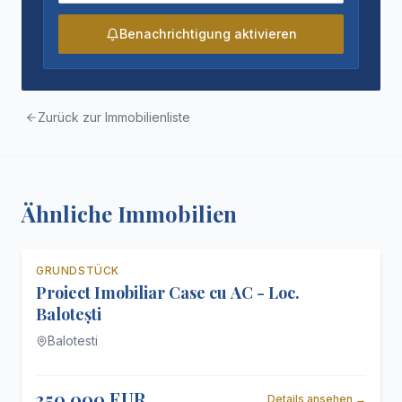
Benachrichtigung aktivieren
Zurück zur Immobilienliste
Ähnliche Immobilien
GRUNDSTÜCK
Exklusiv
Zu verkaufen
Proiect Imobiliar Case cu AC - Loc.
0 % Provision
Balotești
Balotesti
350.000 EUR
Details ansehen
→