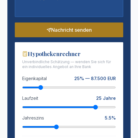
Nachricht senden
Hypothekenrechner
Unverbindliche Schätzung — wenden Sie sich für
ein individuelles Angebot an Ihre Bank
Eigenkapital
25
% —
87.500
EUR
Laufzeit
25
Jahre
Jahreszins
5.5
%