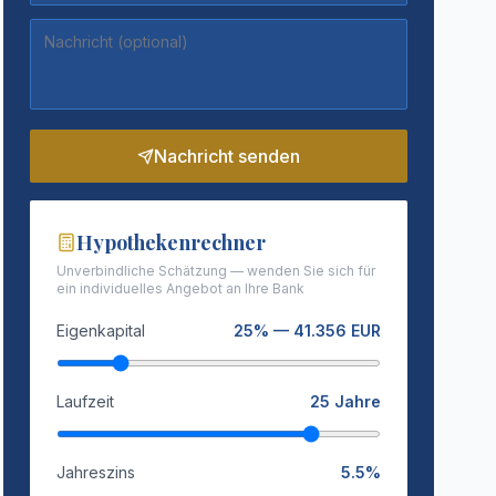
Nachricht senden
Hypothekenrechner
Unverbindliche Schätzung — wenden Sie sich für
ein individuelles Angebot an Ihre Bank
Eigenkapital
25
% —
41.356
EUR
Laufzeit
25
Jahre
Jahreszins
5.5
%