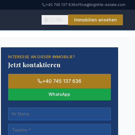
+40 745 137 636
office@highlife-estate.com
🇩🇪
DE
Immobilien ansehen
INTERESSE AN DIESER IMMOBILIE?
Jetzt kontaktieren
+40 745 137 636
WhatsApp