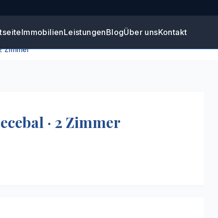
tseite
Immobilien
Leistungen
Blog
Über uns
Kontakt
2 Zimmer
+
3
ecebal · 2 Zimmer