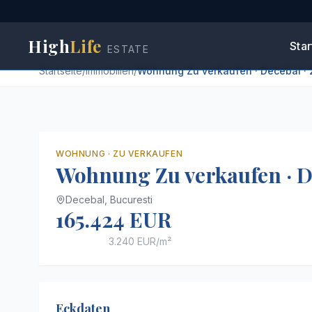
High
Life
Star
ESTATE
Startseite
/
Immobilien
/
Wohnung Zu verkaufen · Decebal · 
WOHNUNG
·
ZU VERKAUFEN
Wohnung Zu verkaufen · D
Decebal,
Bucuresti
165.424 EUR
3.240 EUR
/m²
Eckdaten