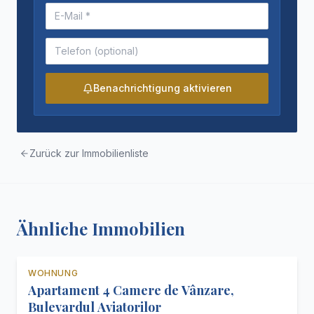
Benachrichtigung aktivieren
Zurück zur Immobilienliste
Ähnliche Immobilien
WOHNUNG
Empfohlen
Zu verkaufen
Apartament 4 Camere de Vânzare,
Bulevardul Aviatorilor